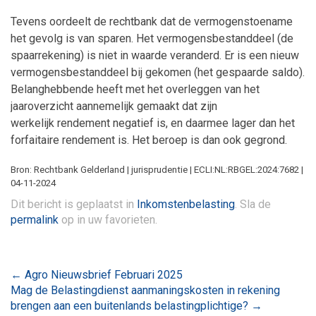
Tevens oordeelt de rechtbank dat de vermogenstoename
het gevolg is van sparen. Het vermogensbestanddeel (de
spaarrekening) is niet in waarde veranderd. Er is een nieuw
vermogensbestanddeel bij gekomen (het gespaarde saldo).
Belanghebbende heeft met het overleggen van het
jaaroverzicht aannemelijk gemaakt dat zijn
werkelijk rendement negatief is, en daarmee lager dan het
forfaitaire rendement is. Het beroep is dan ook gegrond.
Bron: Rechtbank Gelderland | jurisprudentie | ECLI:NL:RBGEL:2024:7682 |
04-11-2024
Dit bericht is geplaatst in
Inkomstenbelasting
. Sla de
permalink
op in uw favorieten.
Bericht
←
Agro Nieuwsbrief Februari 2025
Mag de Belastingdienst aanmaningskosten in rekening
navigatie
brengen aan een buitenlands belastingplichtige?
→