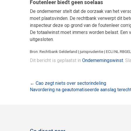
Foutenleer biedt geen soelaas
De ondernemer stelt dat de oorzaak van het verschi
moet plaatsvinden. De rechtbank verwerpt dit beto
inspecteur deze op grond van de foutenleer corrig
De totaalwinst moet immers worden belast. Een ve
uitgesloten.
Bron: Rechtbank Gelderland | jurisprudentie | ECLI:NL:RBGE
Dit bericht is geplaatst in
Ondernemingswinst
. S
Bericht
←
Cao zegt niets over sectorindeling
Navordering na geautomatiseerde aanslag terech
navigatie