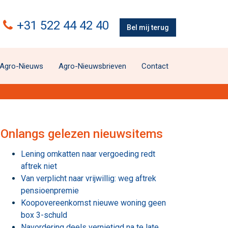
+31 522 44 42 40
Bel mij terug
Agro-Nieuws
Agro-Nieuwsbrieven
Contact
Onlangs gelezen nieuwsitems
Lening omkatten naar vergoeding redt
aftrek niet
Van verplicht naar vrijwillig: weg aftrek
pensioenpremie
Koopovereenkomst nieuwe woning geen
box 3-schuld
Navordering deels vernietigd na te late