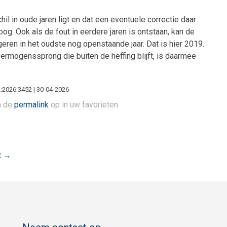
l in oude jaren ligt en dat een eventuele correctie daar
og. Ook als de fout in eerdere jaren is ontstaan, kan de
eren in het oudste nog openstaande jaar. Dat is hier 2019.
rmogenssprong die buiten de heffing blijft, is daarmee
L:2026:3452 | 30-04-2026
la de
permalink
op in uw favorieten.
t
→