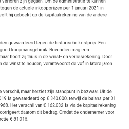
verloren zijn gegaan. Om de administratie te kunnen
tegen de actuele inkoopprijzen per 1 januari 2021 in
heeft hij geboekt op de kapitaalrekening van de andere
rden gewaardeerd tegen de historische kostprijs. Een
met goed koopmansgebruik. Bovendien mag een
maar hoort zij thuis in de winst- en verliesrekening. Door
n de winst te houden, verantwoordt de vof in latere jaren
e verschil, maar herziet zijn standpunt in bezwaar. Uit de
 2019 is gewaardeerd op € 340.000, terwijl de balans per 31
8. Het verschil van € 162.032 is via de kapitaalrekening
r corrigeert daarom dit bedrag. Omdat de ondernemer voor
ectie € 81.016.