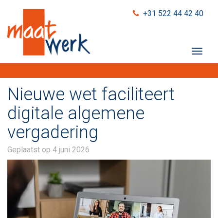
+31 522 44 42 40
T
o
g
g
Nieuwe wet faciliteert
l
e
digitale algemene
n
vergadering
a
v
i
Geplaatst op
4 juni 2026
g
a
t
i
o
n