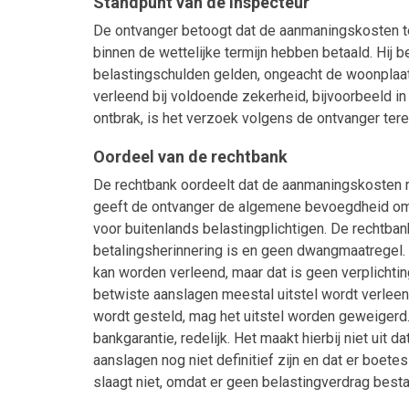
Standpunt van de inspecteur
De ontvanger betoogt dat de aanmaningskosten ter
binnen de wettelijke termijn hebben betaald. Hij 
belastingschulden gelden, ongeacht de woonplaats
verleend bij voldoende zekerheid, bijvoorbeeld 
ontbrak, is het verzoek volgens de ontvanger ter
Oordeel van de rechtbank
De rechtbank oordeelt dat de aanmaningskosten re
geeft de ontvanger de algemene bevoegdheid om 
voor buitenlands belastingplichtigen. De rechtba
betalingsherinnering is en geen dwangmaatregel. Ov
kan worden verleend, maar dat is geen verplichting
betwiste aanslagen meestal uitstel wordt verlee
wordt gesteld, mag het uitstel worden geweigerd
bankgarantie, redelijk. Het maakt hierbij niet uit 
aanslagen nog niet definitief zijn en dat er boete
slaagt niet, omdat er geen belastingverdrag best