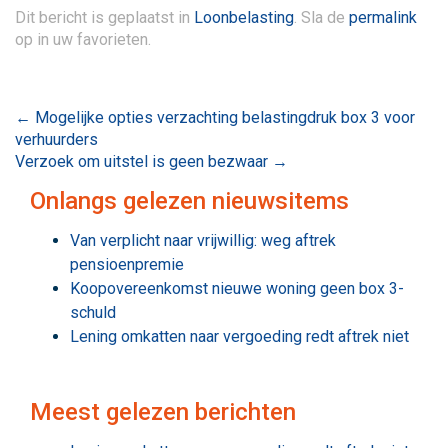
Dit bericht is geplaatst in
Loonbelasting
. Sla de
permalink
op in uw favorieten.
Bericht
←
Mogelijke opties verzachting belastingdruk box 3 voor
verhuurders
navigatie
Verzoek om uitstel is geen bezwaar
→
Onlangs gelezen nieuwsitems
Van verplicht naar vrijwillig: weg aftrek
pensioenpremie
Koopovereenkomst nieuwe woning geen box 3-
schuld
Lening omkatten naar vergoeding redt aftrek niet
Meest gelezen berichten