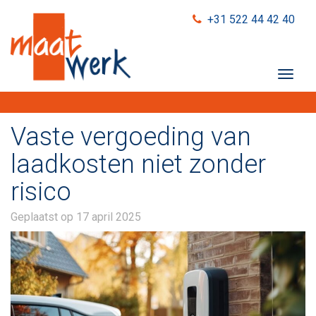
+31 522 44 42 40
T
o
g
g
Vaste vergoeding van
l
e
laadkosten niet zonder
n
risico
a
v
i
Geplaatst op
17 april 2025
g
a
t
i
o
n