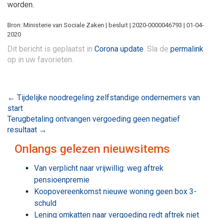
worden.
Bron: Ministerie van Sociale Zaken | besluit | 2020-0000046793 | 01-04-
2020
Dit bericht is geplaatst in
Corona update
. Sla de
permalink
op in uw favorieten.
Bericht
←
Tijdelijke noodregeling zelfstandige ondernemers van
start
navigatie
Terugbetaling ontvangen vergoeding geen negatief
resultaat
→
Onlangs gelezen nieuwsitems
Van verplicht naar vrijwillig: weg aftrek
pensioenpremie
Koopovereenkomst nieuwe woning geen box 3-
schuld
Lening omkatten naar vergoeding redt aftrek niet