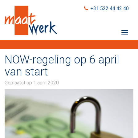
+31 522 44 42 40
T
o
g
g
NOW-regeling op 6 april
l
e
van start
n
a
Geplaatst op
1 april 2020
v
i
g
a
t
i
o
n