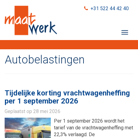
+31 522 44 42 40
T
o
g
g
Autobelastingen
l
e
n
a
v
Tijdelijke korting vrachtwagenheffing
i
per 1 september 2026
g
a
Geplaatst op
28 mei 2026
t
Per 1 september 2026 wordt het
i
tarief van de vrachtwagenheffing met
o
22,3% verlaagd. De
n