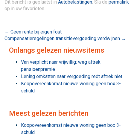
Dit bericht is geplaatst in
Autobelastingen
. Sla de
permalink
op in uw favorieten.
Bericht
←
Geen rente bij eigen fout
Compensatieregelingen transitievergoeding verdwijnen
→
navigatie
Onlangs gelezen nieuwsitems
Van verplicht naar vrijwillig: weg aftrek
pensioenpremie
Lening omkatten naar vergoeding redt aftrek niet
Koopovereenkomst nieuwe woning geen box 3-
schuld
Meest gelezen berichten
Koopovereenkomst nieuwe woning geen box 3-
schuld