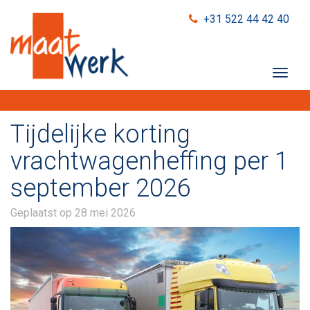
+31 522 44 42 40
T
o
g
g
Tijdelijke korting
l
e
vrachtwagenheffing per 1
n
september 2026
a
v
i
Geplaatst op
28 mei 2026
g
a
t
i
o
n