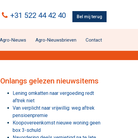
+31 522 44 42 40
Bel mij terug
Agro-Nieuws
Agro-Nieuwsbrieven
Contact
Onlangs gelezen nieuwsitems
Lening omkatten naar vergoeding redt
aftrek niet
Van verplicht naar vrijwillig: weg aftrek
pensioenpremie
Koopovereenkomst nieuwe woning geen
box 3-schuld
Navordering deels vernietigd na te late