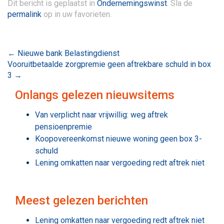
Dit bericht is geplaatst in
Ondernemingswinst
. Sla de
permalink
op in uw favorieten.
Bericht
←
Nieuwe bank Belastingdienst
Vooruitbetaalde zorgpremie geen aftrekbare schuld in box
navigatie
3
→
Onlangs gelezen nieuwsitems
Van verplicht naar vrijwillig: weg aftrek
pensioenpremie
Koopovereenkomst nieuwe woning geen box 3-
schuld
Lening omkatten naar vergoeding redt aftrek niet
Meest gelezen berichten
Lening omkatten naar vergoeding redt aftrek niet