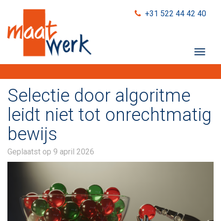
+31 522 44 42 40
T
o
g
g
Selectie door algoritme
l
e
leidt niet tot onrechtmatig
n
bewijs
a
v
i
Geplaatst op
9 april 2026
g
a
t
i
o
n