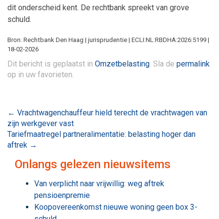
dit onderscheid kent. De rechtbank spreekt van grove
schuld.
Bron: Rechtbank Den Haag | jurisprudentie | ECLI:NL:RBDHA:2026:5199 |
18-02-2026
Dit bericht is geplaatst in
Omzetbelasting
. Sla de
permalink
op in uw favorieten.
Bericht
←
Vrachtwagenchauffeur hield terecht de vrachtwagen van
zijn werkgever vast
navigatie
Tariefmaatregel partneralimentatie: belasting hoger dan
aftrek
→
Onlangs gelezen nieuwsitems
Van verplicht naar vrijwillig: weg aftrek
pensioenpremie
Koopovereenkomst nieuwe woning geen box 3-
schuld