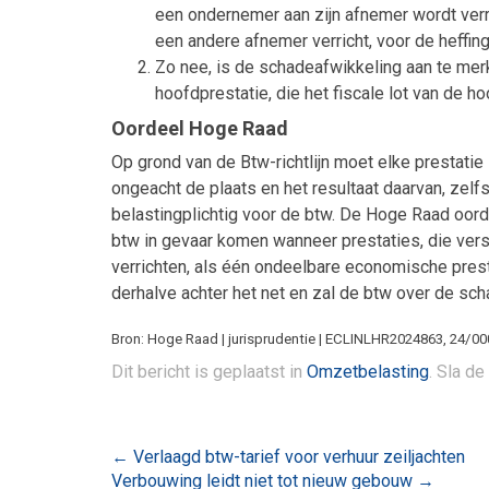
een ondernemer aan zijn afnemer wordt verr
een andere afnemer verricht, voor de heffin
Zo nee, is de schadeafwikkeling aan te merk
hoofdprestatie, die het fiscale lot van de ho
Oordeel Hoge Raad
Op grond van de Btw-richtlijn moet elke prestatie
ongeacht de plaats en het resultaat daarvan, zelf
belastingplichtig voor de btw. De Hoge Raad oorde
btw in gevaar komen wanneer prestaties, die ver
verrichten, als één ondeelbare economische pres
derhalve achter het net en zal de btw over de sc
Bron: Hoge Raad | jurisprudentie | ECLINLHR2024863, 24/00
Dit bericht is geplaatst in
Omzetbelasting
. Sla de
Bericht
←
Verlaagd btw-tarief voor verhuur zeiljachten
Verbouwing leidt niet tot nieuw gebouw
→