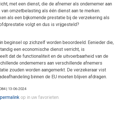
icht, met een dienst, die de afnemer als ondernemer aan
g van omzetbelasting als één dienst aan te merken.
en als een bijkomende prestatie bij de verzekering als
ofdprestatie volgt en dus is vrijgesteld?
 in beginsel op zichzelf worden beoordeeld. Eenieder die,
standig een economische dienst verricht, is
elt dat de functionaliteit en de uitvoerbaarheid van de
schillende ondernemers aan verschillende afnemers
tatie zouden worden aangemerkt. De verzekeraar vist
hadeafhandeling binnen de EU moeten blijven afdragen.
084 | 13-06-2024
permalink
op in uw favorieten.