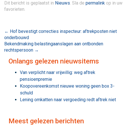
Dit bericht is geplaatst in
Nieuws
. Sla de
permalink
op in uw
favorieten.
Maatwerk
Bericht
←
Hof bevestigt correcties inspecteur: aftrekposten niet
onderbouwd
navigatie
Bekendmaking belastingaanslagen aan ontbonden
rechtspersoon
→
Onlangs gelezen nieuwsitems
Van verplicht naar vrijwillig: weg aftrek
pensioenpremie
Koopovereenkomst nieuwe woning geen box 3-
schuld
Lening omkatten naar vergoeding redt aftrek niet
Meest gelezen berichten