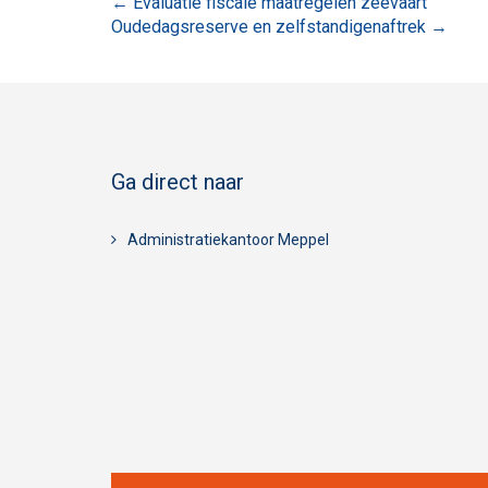
Bericht
←
Evaluatie fiscale maatregelen zeevaart
Oudedagsreserve en zelfstandigenaftrek
→
navigatie
Ga direct naar
Administratiekantoor Meppel