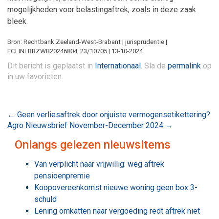
mogelijkheden voor belastingaftrek, zoals in deze zaak
bleek.
Bron: Rechtbank Zeeland-West-Brabant | jurisprudentie |
ECLINLRBZWB20246804, 23/10705 | 13-10-2024
Dit bericht is geplaatst in
Internationaal
. Sla de
permalink
op
in uw favorieten.
Bericht
←
Geen verliesaftrek door onjuiste vermogensetikettering?
Agro Nieuwsbrief November-December 2024
→
navigatie
Onlangs gelezen nieuwsitems
Van verplicht naar vrijwillig: weg aftrek
pensioenpremie
Koopovereenkomst nieuwe woning geen box 3-
schuld
Lening omkatten naar vergoeding redt aftrek niet