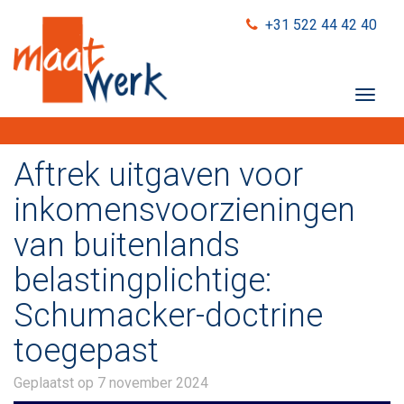
+31 522 44 42 40
T
o
g
g
Aftrek uitgaven voor
l
e
inkomensvoorzieningen
n
van buitenlands
a
v
belastingplichtige:
i
g
Schumacker-doctrine
a
t
toegepast
i
o
Geplaatst op
7 november 2024
n