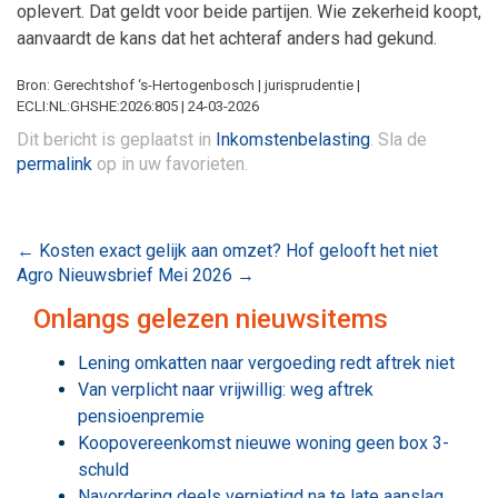
oplevert. Dat geldt voor beide partijen. Wie zekerheid koopt,
aanvaardt de kans dat het achteraf anders had gekund.
Bron: Gerechtshof ‘s-Hertogenbosch | jurisprudentie |
ECLI:NL:GHSHE:2026:805 | 24-03-2026
Dit bericht is geplaatst in
Inkomstenbelasting
. Sla de
permalink
op in uw favorieten.
Bericht
←
Kosten exact gelijk aan omzet? Hof gelooft het niet
Agro Nieuwsbrief Mei 2026
→
navigatie
Onlangs gelezen nieuwsitems
Lening omkatten naar vergoeding redt aftrek niet
Van verplicht naar vrijwillig: weg aftrek
pensioenpremie
Koopovereenkomst nieuwe woning geen box 3-
schuld
Navordering deels vernietigd na te late aanslag