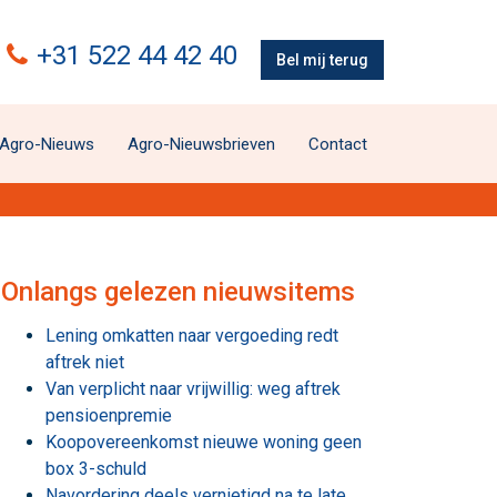
+31 522 44 42 40
Bel mij terug
Agro-Nieuws
Agro-Nieuwsbrieven
Contact
Onlangs gelezen nieuwsitems
Lening omkatten naar vergoeding redt
aftrek niet
Van verplicht naar vrijwillig: weg aftrek
pensioenpremie
Koopovereenkomst nieuwe woning geen
box 3-schuld
Navordering deels vernietigd na te late