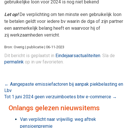
gebruikelijke loon voor 2024 is nog niet bekend
Let op!
De verplichting om ten minste een gebruikelijk loon
te betalen geldt voor iedere bv waarin de dga of zijn partner
een aanmerkelijk belang heeft en waarvoor hij of
zij werkzaamheden verricht.
Bron: Overig | publicatie | 06-11-2023
Dit bericht is geplaatst in
Eindejaarsactualiteiten
. Sla de
permalink
op in uw favorieten.
Bericht
←
Aangepaste emissiefactoren bij aanpak piekbelasting en
Lbv
navigatie
Tot 1 juni 2024 geen verzuimboetes btw e-commerce
→
Onlangs gelezen nieuwsitems
Van verplicht naar vrijwillig: weg aftrek
pensioenpremie