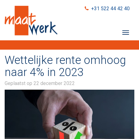
+31 522 44 42 40
T
o
g
g
Wettelijke rente omhoog
l
e
naar 4% in 2023
n
a
Geplaatst op
22 december 2022
v
i
g
a
t
i
o
n