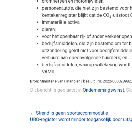
bromfietsen en motorrijwielen;
personenauto’s, die niet zijn bestemd voor 
kentekenregister blijkt dat de CO
-uitstoot
2
immateriële activa;
dieren;
voor het openbaar rij- of ander verkeer op
bedrijfsmiddelen, die zijn bestemd om ter 
uitzondering geldt niet voor bedrijfsmiddel
verhuurd aan opeenvolgende huurders; en
bedrijfsmiddelen, waarop willekeurig wordt
VAMIL.
Bron: Ministerie van Financiën | besluit | Nr. 2022-00002898
Dit bericht is geplaatst in
Ondernemingswinst
. S
Bericht
←
Strand is geen sportaccommodatie
UBO-register wordt minder toegankelijk door uits
navigatie