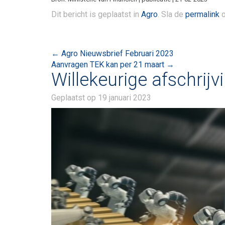
Dit bericht is geplaatst in
Agro
. Sla de
permalink
o
Bericht
←
Agro Nieuwsbrief Februari 2023
Aanvragen TEK kan per 21 maart
→
navigatie
Willekeurige afschrij
Geplaatst op
19 januari 2023