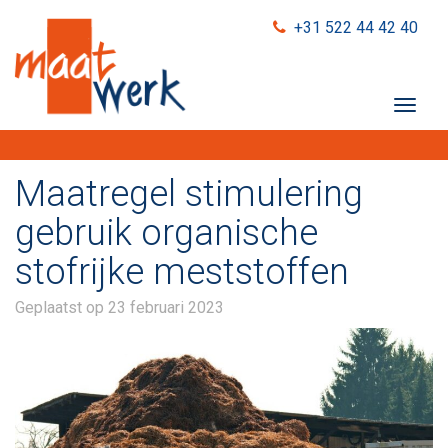
+31 522 44 42 40
T
o
g
g
Maatregel stimulering
l
e
gebruik organische
n
stofrijke meststoffen
a
v
i
Geplaatst op
23 februari 2023
g
a
t
i
o
n