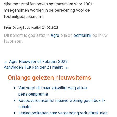
rijke meststoffen boven het maximum voor 100%
meegenomen worden in de berekening voor de
fosfaatgebruiksnorm.
Bron: Overig | publicatie | 21-02-2023
Dit bericht is geplaatst in
Agro
. Sla de
permalink
op in uw
favorieten.
Bericht
←
Agro Nieuwsbrief Februari 2023
Aanvragen TEK kan per 21 maart
→
navigatie
Onlangs gelezen nieuwsitems
Van verplicht naar vrijwillig: weg aftrek
pensioenpremie
Koopovereenkomst nieuwe woning geen box 3-
schuld
Lening omkatten naar vergoeding redt aftrek niet