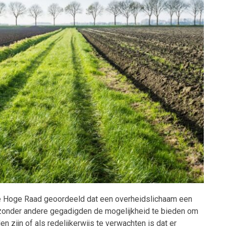
e Hoge Raad geoordeeld dat een overheidslichaam een
zonder andere gegadigden de mogelijkheid te bieden om
 zijn of als redelijkerwijs te verwachten is dat er