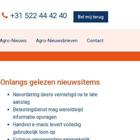
+31 522 44 42 40
Bel mij terug
Agro-Nieuws
Agro-Nieuwsbrieven
Contact
Onlangs gelezen nieuwsitems
Navordering deels vernietigd na te late
aanslag
Belastingdienst mag wereldwijd
informatie opvragen
Handvol e-mails levert volledig
gebruikelijk loon op
Fictieve vervreemding aanmerkelijk