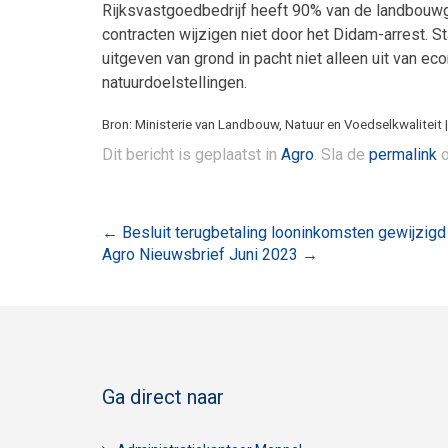
Rijksvastgoedbedrijf heeft 90% van de landbouwgr
contracten wijzigen niet door het Didam-arrest. S
uitgeven van grond in pacht niet alleen uit van e
natuurdoelstellingen.
Bron: Ministerie van Landbouw, Natuur en Voedselkwaliteit |
Dit bericht is geplaatst in
Agro
. Sla de
permalink
o
Bericht
←
Besluit terugbetaling looninkomsten gewijzigd
Agro Nieuwsbrief Juni 2023
→
navigatie
Ga direct naar