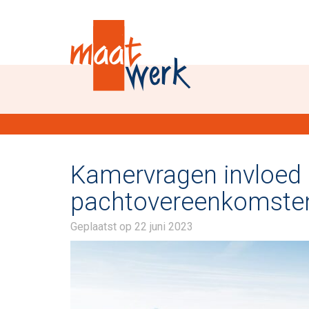
Kamervragen invloed 
pachtovereenkomste
Geplaatst op
22 juni 2023