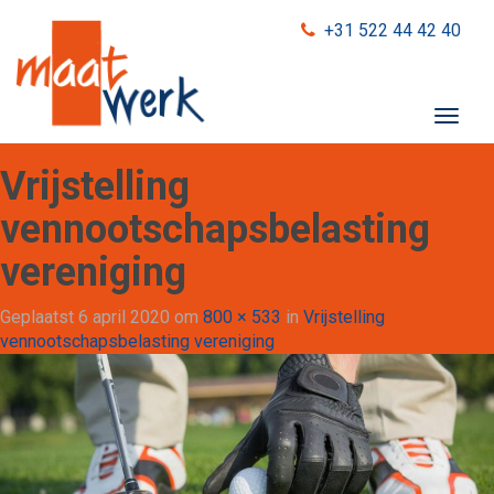
+31 522 44 42 40
T
o
g
Vrijstelling
g
l
vennootschapsbelasting
e
vereniging
n
a
v
Geplaatst
6 april 2020
om
800 × 533
in
Vrijstelling
i
vennootschapsbelasting vereniging
g
a
t
i
o
n