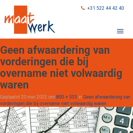
+31 522 44 42 40
T
o
g
Geen afwaardering van
g
l
vorderingen die bij
e
overname niet volwaardig
n
a
waren
v
i
Geplaatst
20 mei 2022
om
800 × 533
in
Geen afwaardering van
g
vorderingen die bij overname niet volwaardig waren
a
t
i
o
n