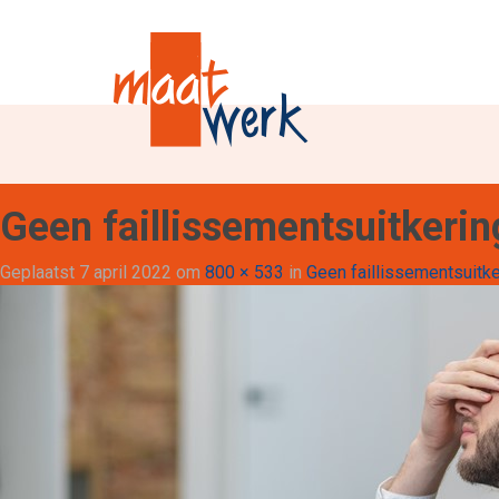
Geen faillissementsuitkerin
Geplaatst
7 april 2022
om
800 × 533
in
Geen faillissementsuitke