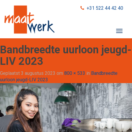
+31 522 44 42 40
T
o
g
Bandbreedte uurloon jeugd-
g
l
LIV 2023
e
n
Geplaatst
3 augustus 2023
om
800 × 533
in
Bandbreedte
a
uurloon jeugd-LIV 2023
v
i
g
a
t
i
o
n