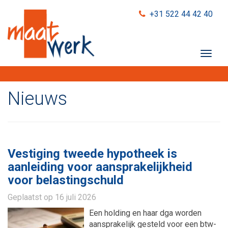
+31 522 44 42 40
T
o
g
g
Nieuws
l
e
n
a
v
Vestiging tweede hypotheek is
i
aanleiding voor aansprakelijkheid
g
voor belastingschuld
a
t
Geplaatst op
16 juli 2026
i
o
Een holding en haar dga worden
n
aansprakelijk gesteld voor een btw-