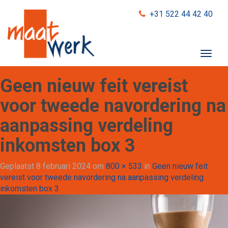
+31 522 44 42 40
T
o
g
Geen nieuw feit vereist
g
l
voor tweede navordering na
e
aanpassing verdeling
n
a
inkomsten box 3
v
i
Geplaatst
8 februari 2024
om
800 × 533
in
Geen nieuw feit
g
vereist voor tweede navordering na aanpassing verdeling
a
inkomsten box 3
t
i
o
n