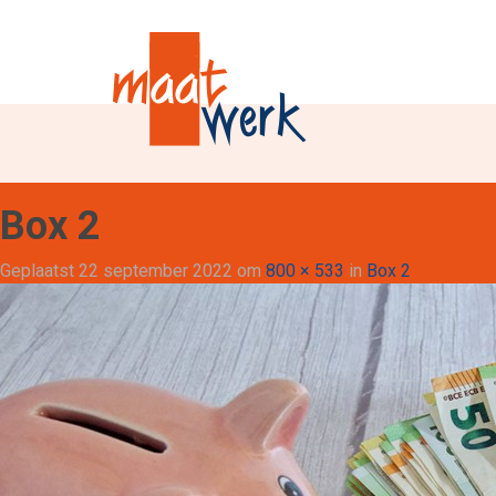
Box 2
Geplaatst
22 september 2022
om
800 × 533
in
Box 2