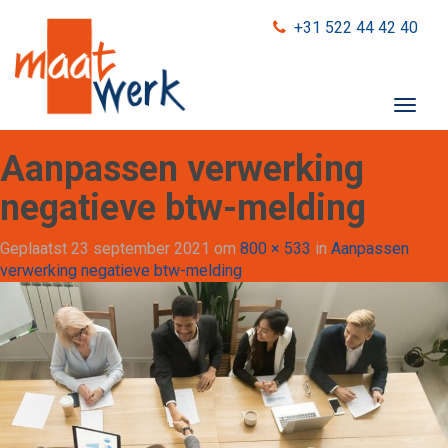
+31 522 44 42 40
T
o
g
Aanpassen verwerking
g
l
negatieve btw-melding
e
n
Geplaatst
23 september 2021
om
800 × 533
in
Aanpassen
a
verwerking negatieve btw-melding
v
i
g
a
t
i
o
n