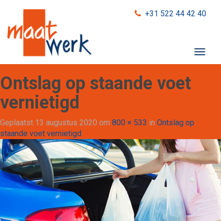
+31 522 44 42 40
T
o
g
Ontslag op staande voet
g
l
vernietigd
e
n
Geplaatst
13 augustus 2020
om
800 × 533
in
Ontslag op
a
staande voet vernietigd
v
i
g
a
t
i
o
n