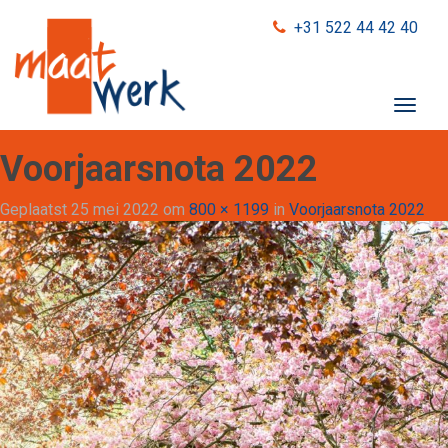
+31 522 44 42 40
T
o
g
Voorjaarsnota 2022
g
l
Geplaatst
25 mei 2022
om
800 × 1199
in
Voorjaarsnota 2022
e
n
a
v
i
g
a
t
i
o
n